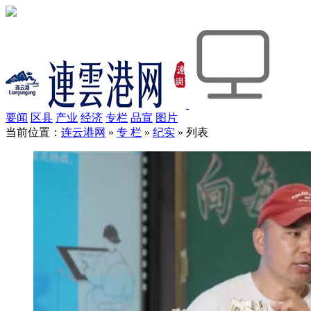
要闻
区县
产业
经济
专栏
品宣
图片
当前位置：
连云港网
»
专 栏
»
纪实
» 列表